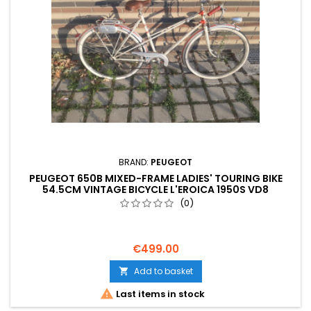
BRAND:
PEUGEOT
PEUGEOT 650B MIXED-FRAME LADIES' TOURING BIKE
54.5CM VINTAGE BICYCLE L'EROICA 1950S VD8
(0)
€499.00
Add to basket


Last items in stock