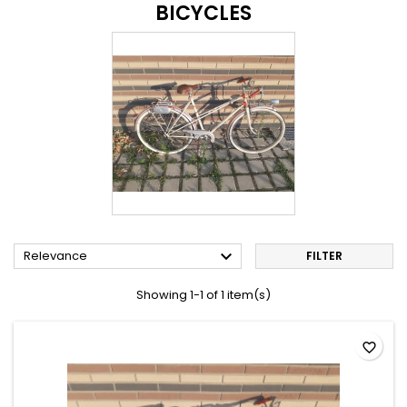
BICYCLES

Relevance
FILTER
Showing 1-1 of 1 item(s)
favorite_border