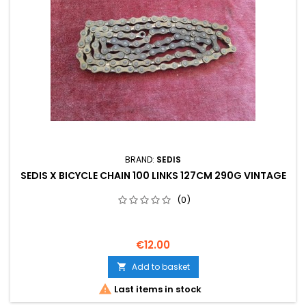
BRAND:
SEDIS
SEDIS X BICYCLE CHAIN 100 LINKS 127CM 290G VINTAGE
(0)
€12.00
Add to basket


Last items in stock