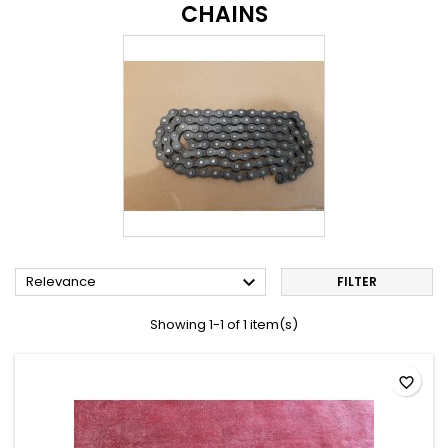
CHAINS

Relevance
FILTER
Showing 1-1 of 1 item(s)
favorite_border